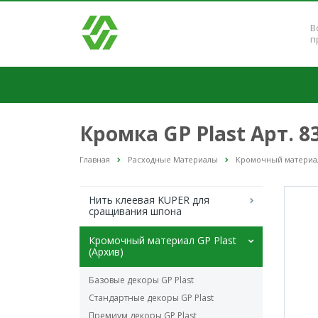
В
п
Кромка GP Plast Арт. 
Главная
Расходные Материалы
Кромочный материал 
Нить клеевая KUPER для
сращивания шпона
Кромочный материал GP Plast
(Архив)
Базовые декоры GP Plast
Стандартные декоры GP Plast
Премиум декоры GP Plast