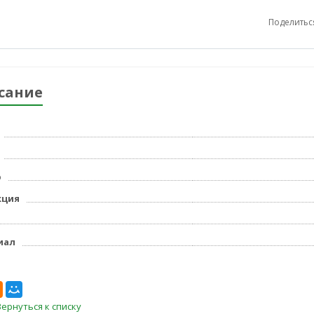
Поделитьс
сание
р
кция
иал
Вернуться к списку