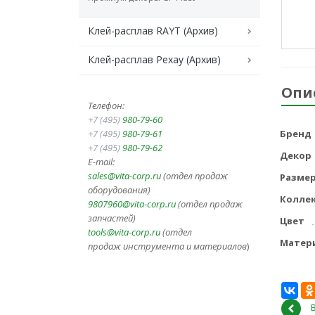
Клей-расплав RAYT (Архив)
Клей-расплав Рехау (Архив)
Опи
Телефон:
+7 (495)
980-79-60
+7 (495)
980-79-61
Бренд
+7 (495)
980-79-62
Декор
E-mail:
sales@vita-corp.ru
(отдел продаж
Разме
оборудования)
Колле
9807960@vita-corp.ru
(отдел продаж
запчастей)
Цвет
tools@vita-corp.ru
(отдел
Матер
продаж инструмента и
материалов
)