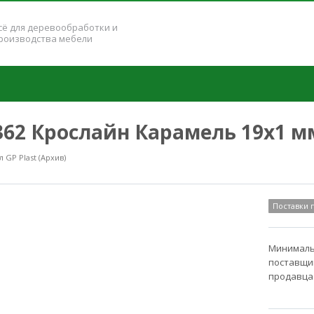
сё для деревообработки и
роизводства мебели
8362 Крослайн Карамель 19x1 м
GP Plast (Архив)
Поставки
Минимальн
поставщик
продавца