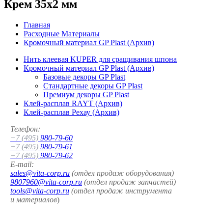
Крем 35x2 мм
Главная
Расходные Материалы
Кромочный материал GP Plast (Архив)
Нить клеевая KUPER для сращивания шпона
Кромочный материал GP Plast (Архив)
Базовые декоры GP Plast
Стандартные декоры GP Plast
Премиум декоры GP Plast
Клей-расплав RAYT (Архив)
Клей-расплав Рехау (Архив)
Телефон:
+7 (495)
980-79-60
+7 (495)
980-79-61
+7 (495)
980-79-62
E-mail:
sales@vita-corp.ru
(отдел продаж оборудования)
9807960@vita-corp.ru
(отдел продаж запчастей)
tools@vita-corp.ru
(отдел продаж инструмента
и
материалов
)