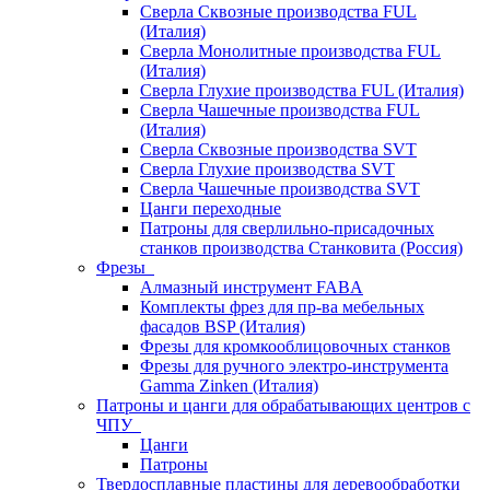
Сверла Сквозные производства FUL
(Италия)
Сверла Монолитные производства FUL
(Италия)
Сверла Глухие производства FUL (Италия)
Сверла Чашечные производства FUL
(Италия)
Сверла Сквозные производства SVT
Сверла Глухие производства SVT
Сверла Чашечные производства SVT
Цанги переходные
Патроны для сверлильно-присадочных
станков производства Станковита (Россия)
Фрезы
Алмазный инструмент FABA
Комплекты фрез для пр-ва мебельных
фасадов BSP (Италия)
Фрезы для кромкооблицовочных станков
Фрезы для ручного электро-инструмента
Gamma Zinken (Италия)
Патроны и цанги для обрабатывающих центров с
ЧПУ
Цанги
Патроны
Твердосплавные пластины для деревообработки