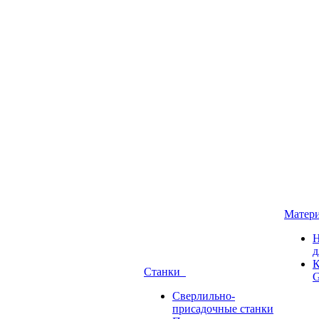
Матер
Н
д
К
Станки
G
Сверлильно-
присадочные станки