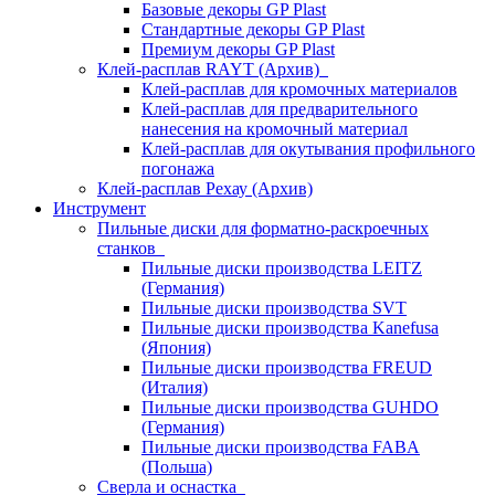
Базовые декоры GP Plast
Стандартные декоры GP Plast
Премиум декоры GP Plast
Клей-расплав RAYT (Архив)
Клей-расплав для кромочных материалов
Клей-расплав для предварительного
нанесения на кромочный материал
Клей-расплав для окутывания профильного
погонажа
Клей-расплав Рехау (Архив)
Инструмент
Пильные диски для форматно-раскроечных
станков
Пильные диски производства LEITZ
(Германия)
Пильные диски производства SVT
Пильные диски производства Kanefusa
(Япония)
Пильные диски производства FREUD
(Италия)
Пильные диски производства GUHDO
(Германия)
Пильные диски производства FABA
(Польша)
Сверла и оснастка