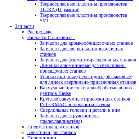
Твердосплавные пластины производства
TIGRA (Германия)
Твердосплавные пластины производства
SVT
Запчасти
Распродажа
Запчасти Станковита
Запчасти для кромкооблицовочных станков
Запчасти для сверлильно-присадочных
станков
Запчасти для форматно-раскроечных станков
Линейки алюминиевые для сверлильно-
присадочных станков
Упоры откидные (перекидные, флажковые)
для линеек сверлильно-присадочных станков
Вакуумные присоски для обрабатывающих
центров Biesse
Круглые вакуумные присоски для станков
INTERMAC по обработке стекла
Сверлильные головки и детали к ним
Запчасти для стружкоотсоса
(пылеулавливателя)
Пневматика для станков
Электрика для станков
Подшипники