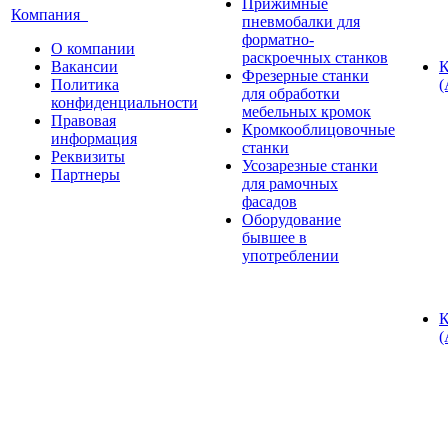
Прижимные
Компания
пневмобалки для
форматно-
О компании
раскроечных станков
Вакансии
К
Фрезерные станки
Политика
(
для обработки
конфиденциальности
мебельных кромок
Правовая
Кромкооблицовочные
информация
станки
Реквизиты
Усозарезные станки
Партнеры
для рамочных
фасадов
Оборудование
бывшее в
употреблении
К
(