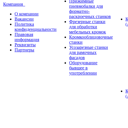
Прижимные
Компания
пневмобалки для
форматно-
О компании
раскроечных станков
Вакансии
К
Фрезерные станки
Политика
(
для обработки
конфиденциальности
мебельных кромок
Правовая
Кромкооблицовочные
информация
станки
Реквизиты
Усозарезные станки
Партнеры
для рамочных
фасадов
Оборудование
бывшее в
употреблении
К
(