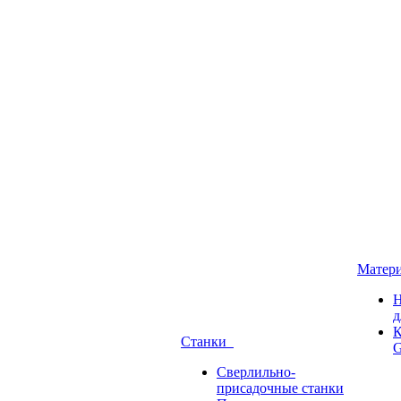
Матер
Н
д
К
Станки
G
Сверлильно-
присадочные станки