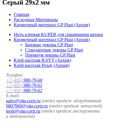
Серый 29x2 мм
Главная
Расходные Материалы
Кромочный материал GP Plast (Архив)
Нить клеевая KUPER для сращивания шпона
Кромочный материал GP Plast (Архив)
Базовые декоры GP Plast
Стандартные декоры GP Plast
Премиум декоры GP Plast
Клей-расплав RAYT (Архив)
Клей-расплав Рехау (Архив)
Телефон:
+7 (495)
980-79-60
+7 (495)
980-79-61
+7 (495)
980-79-62
E-mail:
sales@vita-corp.ru
(отдел продаж оборудования)
9807960@vita-corp.ru
(отдел продаж запчастей)
tools@vita-corp.ru
(отдел продаж инструмента
и
материалов
)