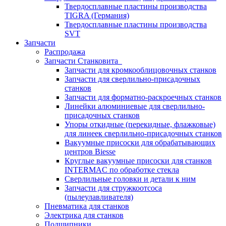
Твердосплавные пластины производства
TIGRA (Германия)
Твердосплавные пластины производства
SVT
Запчасти
Распродажа
Запчасти Станковита
Запчасти для кромкооблицовочных станков
Запчасти для сверлильно-присадочных
станков
Запчасти для форматно-раскроечных станков
Линейки алюминиевые для сверлильно-
присадочных станков
Упоры откидные (перекидные, флажковые)
для линеек сверлильно-присадочных станков
Вакуумные присоски для обрабатывающих
центров Biesse
Круглые вакуумные присоски для станков
INTERMAC по обработке стекла
Сверлильные головки и детали к ним
Запчасти для стружкоотсоса
(пылеулавливателя)
Пневматика для станков
Электрика для станков
Подшипники