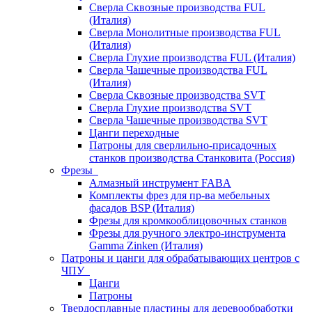
Сверла Сквозные производства FUL
(Италия)
Сверла Монолитные производства FUL
(Италия)
Сверла Глухие производства FUL (Италия)
Сверла Чашечные производства FUL
(Италия)
Сверла Сквозные производства SVT
Сверла Глухие производства SVT
Сверла Чашечные производства SVT
Цанги переходные
Патроны для сверлильно-присадочных
станков производства Станковита (Россия)
Фрезы
Алмазный инструмент FABA
Комплекты фрез для пр-ва мебельных
фасадов BSP (Италия)
Фрезы для кромкооблицовочных станков
Фрезы для ручного электро-инструмента
Gamma Zinken (Италия)
Патроны и цанги для обрабатывающих центров с
ЧПУ
Цанги
Патроны
Твердосплавные пластины для деревообработки