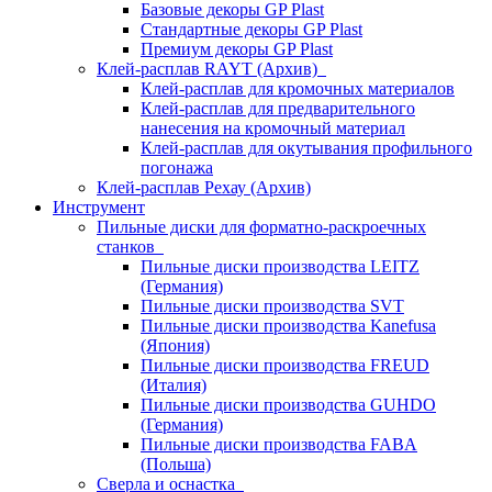
Базовые декоры GP Plast
Стандартные декоры GP Plast
Премиум декоры GP Plast
Клей-расплав RAYT (Архив)
Клей-расплав для кромочных материалов
Клей-расплав для предварительного
нанесения на кромочный материал
Клей-расплав для окутывания профильного
погонажа
Клей-расплав Рехау (Архив)
Инструмент
Пильные диски для форматно-раскроечных
станков
Пильные диски производства LEITZ
(Германия)
Пильные диски производства SVT
Пильные диски производства Kanefusa
(Япония)
Пильные диски производства FREUD
(Италия)
Пильные диски производства GUHDO
(Германия)
Пильные диски производства FABA
(Польша)
Сверла и оснастка