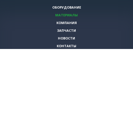
ОБОРУДОВАНИЕ
МАТЕРИАЛЫ
КОМПАНИЯ
ЗАПЧАСТИ
НОВОСТИ
КОНТАКТЫ
ИНСТРУМЕНТЫ
СПЕЦИАЛЬНЫЕ ПРЕДЛОЖЕНИЯ
+7 (495)
980-79-60
sales@vita-corp.ru
© 2026 (c) VITA-group (Вита Групп)
Продолжая использовать наш cайт, Вы даете согласие на обработку
(в т.ч. с использованием систем сбора статистики Яндекс.Метрика)
файлов cookie и пользовательских данных. Данная информация
необходима для функционирования сайта и улучшения