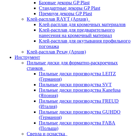
Базовые декоры GP Plast
Стандартные декоры GP Plast
Премиум декоры GP Plast
Клей-расплав RAYT (Архив)
Клей-расплав для кромочных материалов
Клей-расплав для предварительного
нанесения на кромочный материал
Клей-расплав для окутывания профильного
погонажа
Клей-расплав Рехау (Архив)
Инструмент
Пильные диски для форматно-раскроечных
станков
Пильные диски производства LEITZ
(Германия)
Пильные диски производства SVT
Пильные диски производства Kanefusa
(Япония)
Пильные диски производства FREUD
(Италия)
Пильные диски производства GUHDO
(Германия)
Пильные диски производства FABA
(Польша)
Сверла и оснастка