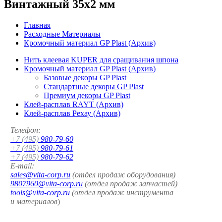
Винтажный 35x2 мм
Главная
Расходные Материалы
Кромочный материал GP Plast (Архив)
Нить клеевая KUPER для сращивания шпона
Кромочный материал GP Plast (Архив)
Базовые декоры GP Plast
Стандартные декоры GP Plast
Премиум декоры GP Plast
Клей-расплав RAYT (Архив)
Клей-расплав Рехау (Архив)
Телефон:
+7 (495)
980-79-60
+7 (495)
980-79-61
+7 (495)
980-79-62
E-mail:
sales@vita-corp.ru
(отдел продаж оборудования)
9807960@vita-corp.ru
(отдел продаж запчастей)
tools@vita-corp.ru
(отдел продаж инструмента
и
материалов
)