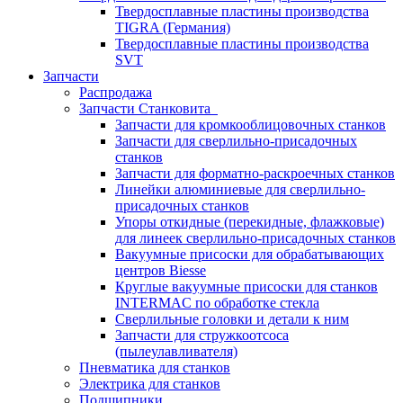
Твердосплавные пластины производства
TIGRA (Германия)
Твердосплавные пластины производства
SVT
Запчасти
Распродажа
Запчасти Станковита
Запчасти для кромкооблицовочных станков
Запчасти для сверлильно-присадочных
станков
Запчасти для форматно-раскроечных станков
Линейки алюминиевые для сверлильно-
присадочных станков
Упоры откидные (перекидные, флажковые)
для линеек сверлильно-присадочных станков
Вакуумные присоски для обрабатывающих
центров Biesse
Круглые вакуумные присоски для станков
INTERMAC по обработке стекла
Сверлильные головки и детали к ним
Запчасти для стружкоотсоса
(пылеулавливателя)
Пневматика для станков
Электрика для станков
Подшипники