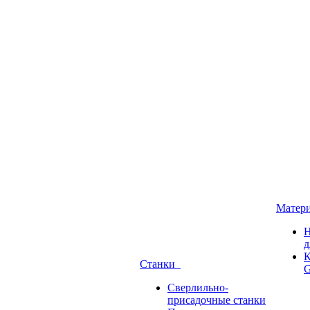
Матер
Н
д
К
Станки
G
Сверлильно-
присадочные станки