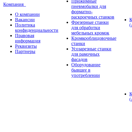
Прижимные
Компания
пневмобалки для
форматно-
О компании
раскроечных станков
Вакансии
К
Фрезерные станки
Политика
(
для обработки
конфиденциальности
мебельных кромок
Правовая
Кромкооблицовочные
информация
станки
Реквизиты
Усозарезные станки
Партнеры
для рамочных
фасадов
Оборудование
бывшее в
употреблении
К
(