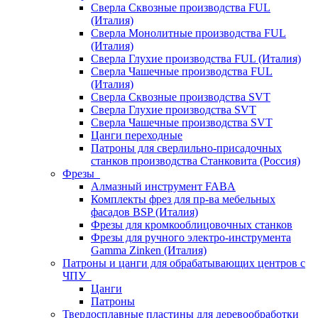
Сверла Сквозные производства FUL
(Италия)
Сверла Монолитные производства FUL
(Италия)
Сверла Глухие производства FUL (Италия)
Сверла Чашечные производства FUL
(Италия)
Сверла Сквозные производства SVT
Сверла Глухие производства SVT
Сверла Чашечные производства SVT
Цанги переходные
Патроны для сверлильно-присадочных
станков производства Станковита (Россия)
Фрезы
Алмазный инструмент FABA
Комплекты фрез для пр-ва мебельных
фасадов BSP (Италия)
Фрезы для кромкооблицовочных станков
Фрезы для ручного электро-инструмента
Gamma Zinken (Италия)
Патроны и цанги для обрабатывающих центров с
ЧПУ
Цанги
Патроны
Твердосплавные пластины для деревообработки