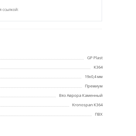
я ссылкой:
GP Plast
K364
19x0,4 мм
Премиум
Вяз Аврора Каменный
Kronospan K364
ПВХ