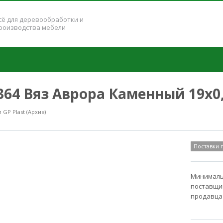
сё для деревообработки и
роизводства мебели
K364 Вяз Аврора Каменный 19x0
GP Plast (Архив)
Поставки
Минимальн
поставщик
продавца