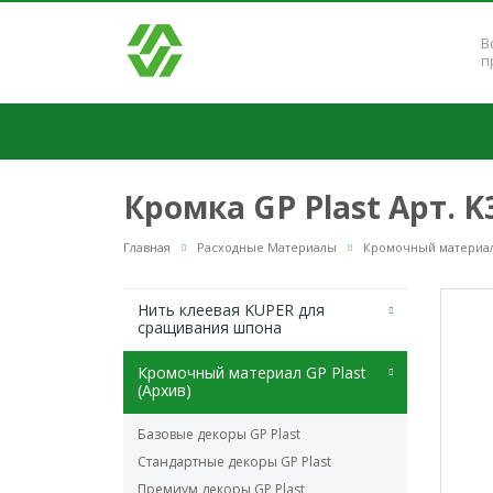
В
п
Кромка GP Plast Арт. 
Главная
Расходные Материалы
Кромочный материал 
Нить клеевая KUPER для
сращивания шпона
Кромочный материал GP Plast
(Архив)
Базовые декоры GP Plast
Стандартные декоры GP Plast
Премиум декоры GP Plast