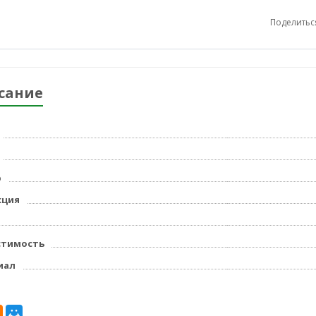
Поделитьс
сание
р
кция
стимость
иал