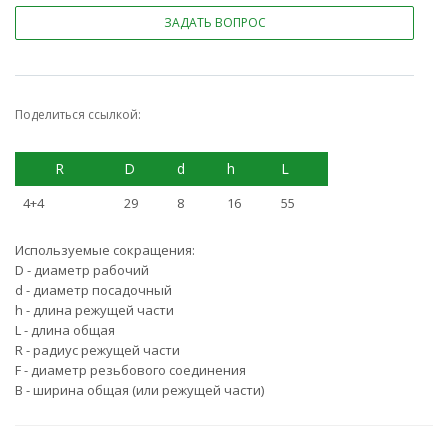
ЗАДАТЬ ВОПРОС
Поделиться ссылкой:
R
D
d
h
L
4+4
29
8
16
55
Используемые сокращения:
D - диаметр рабочий
d - диаметр посадочный
h - длина режущей части
L - длина общая
R - радиус режущей части
F - диаметр резьбового соединения
B - ширина общая (или режущей части)