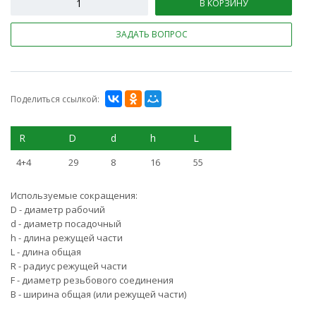
В КОРЗИНУ
ЗАДАТЬ ВОПРОС
Поделиться ссылкой:
R
D
d
h
L
4+4
29
8
16
55
Используемые сокращения:
D - диаметр рабочий
d - диаметр посадочный
h - длина режущей части
L - длина общая
R - радиус режущей части
F - диаметр резьбового соединения
B - ширина общая (или режущей части)