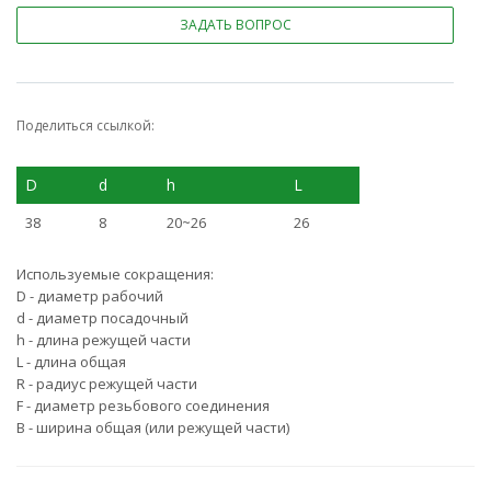
ЗАДАТЬ ВОПРОС
Поделиться ссылкой:
D
d
h
L
38
8
20~26
26
Используемые сокращения:
D - диаметр рабочий
d - диаметр посадочный
h - длина режущей части
L - длина общая
R - радиус режущей части
F - диаметр резьбового соединения
B - ширина общая (или режущей части)