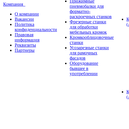
Прижимные
Компания
пневмобалки для
форматно-
О компании
раскроечных станков
Вакансии
К
Фрезерные станки
Политика
(
для обработки
конфиденциальности
мебельных кромок
Правовая
Кромкооблицовочные
информация
станки
Реквизиты
Усозарезные станки
Партнеры
для рамочных
фасадов
Оборудование
бывшее в
употреблении
К
(