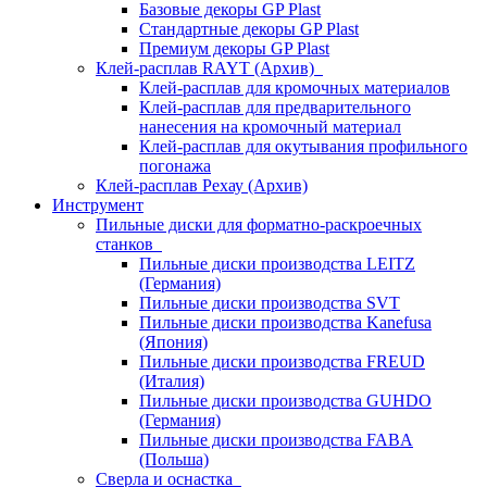
Базовые декоры GP Plast
Стандартные декоры GP Plast
Премиум декоры GP Plast
Клей-расплав RAYT (Архив)
Клей-расплав для кромочных материалов
Клей-расплав для предварительного
нанесения на кромочный материал
Клей-расплав для окутывания профильного
погонажа
Клей-расплав Рехау (Архив)
Инструмент
Пильные диски для форматно-раскроечных
станков
Пильные диски производства LEITZ
(Германия)
Пильные диски производства SVT
Пильные диски производства Kanefusa
(Япония)
Пильные диски производства FREUD
(Италия)
Пильные диски производства GUHDO
(Германия)
Пильные диски производства FABA
(Польша)
Сверла и оснастка