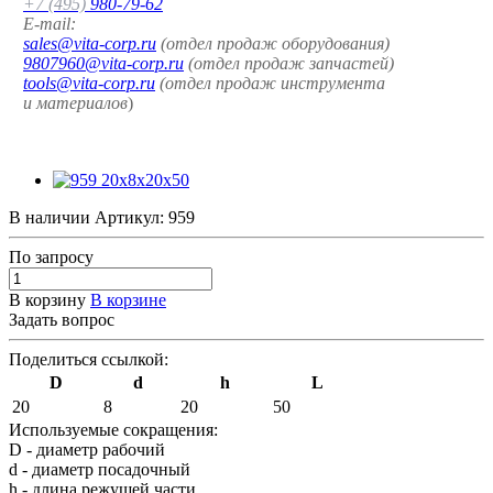
+7 (495)
980-79-62
E-mail:
sales@vita-corp.ru
(отдел продаж оборудования)
9807960@vita-corp.ru
(отдел продаж запчастей)
tools@vita-corp.ru
(отдел продаж инструмента
и
материалов
)
В наличии
Артикул:
959
По зап
р
осу
В корзину
В корзине
Задать вопрос
Поделиться ссылкой:
D
d
h
L
20
8
20
50
Используемые сокращения:
D - диаметр рабочий
d - диаметр посадочный
h - длина режущей части