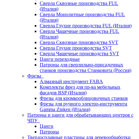
Сверла Сквозные производства FUL
(Италия)
Сверла Монолитные производства FUL
(Италия)
Сверла Глухие производства FUL (Италия)
Сверла Чашечные производства FUL
(Италия)
Сверла Сквозные производства SVT
Сверла Глухие производства SVT
Сверла Чашечные производства SVT
Цанги переходные
Патроны для сверлильно-присадочных
станков производства Станковита (Россия)
Фрезы
Алмазный инструмент FABA
Комплекты фрез для пр-ва мебельных
фасадов BSP (Италия)
Фрезы для кромкооблицовочных станков
Фрезы для ручного электро-инструмента
Gamma Zinken (Италия)
Патроны и цанги для обрабатывающих центров с
ЧПУ
Цанги
Патроны
Твердосплавные пластины для деревообработки