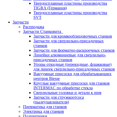
Твердосплавные пластины производства
TIGRA (Германия)
Твердосплавные пластины производства
SVT
Запчасти
Распродажа
Запчасти Станковита
Запчасти для кромкооблицовочных станков
Запчасти для сверлильно-присадочных
станков
Запчасти для форматно-раскроечных станков
Линейки алюминиевые для сверлильно-
присадочных станков
Упоры откидные (перекидные, флажковые)
для линеек сверлильно-присадочных станков
Вакуумные присоски для обрабатывающих
центров Biesse
Круглые вакуумные присоски для станков
INTERMAC по обработке стекла
Сверлильные головки и детали к ним
Запчасти для стружкоотсоса
(пылеулавливателя)
Пневматика для станков
Электрика для станков
Подшипники