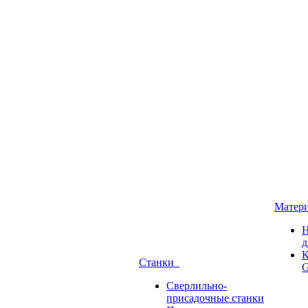
Матер
Н
д
К
Станки
G
Сверлильно-
присадочные станки