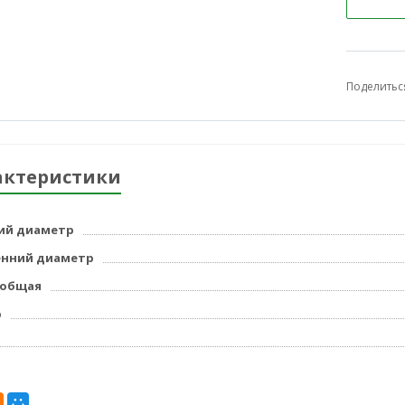
Поделитьс
актеристики
ий диаметр
енний диаметр
 общая
р