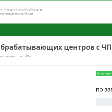
сё для деревообработки и
роизводства мебели
обрабатывающих центров с ЧПУ
вающих центров с ЧПУ
В наличии
по за