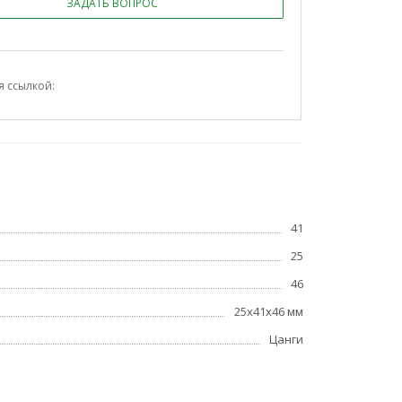
ЗАДАТЬ ВОПРОС
я ссылкой:
41
25
46
25x41x46 мм
Цанги