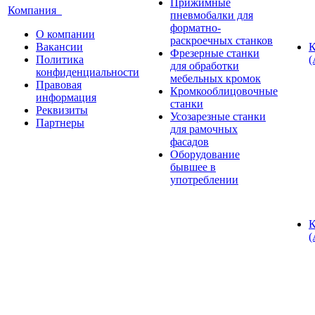
Прижимные
Компания
пневмобалки для
форматно-
О компании
раскроечных станков
Вакансии
К
Фрезерные станки
Политика
(
для обработки
конфиденциальности
мебельных кромок
Правовая
Кромкооблицовочные
информация
станки
Реквизиты
Усозарезные станки
Партнеры
для рамочных
фасадов
Оборудование
бывшее в
употреблении
К
(