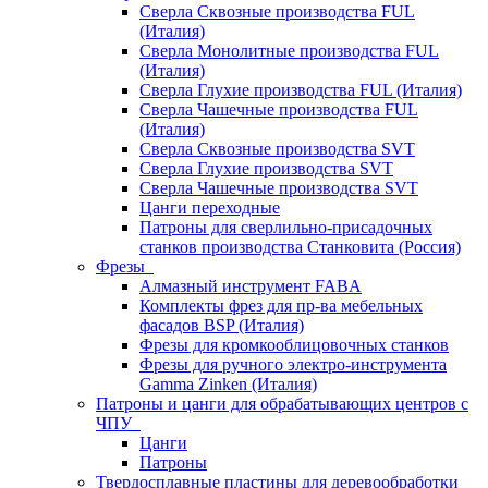
Сверла Сквозные производства FUL
(Италия)
Сверла Монолитные производства FUL
(Италия)
Сверла Глухие производства FUL (Италия)
Сверла Чашечные производства FUL
(Италия)
Сверла Сквозные производства SVT
Сверла Глухие производства SVT
Сверла Чашечные производства SVT
Цанги переходные
Патроны для сверлильно-присадочных
станков производства Станковита (Россия)
Фрезы
Алмазный инструмент FABA
Комплекты фрез для пр-ва мебельных
фасадов BSP (Италия)
Фрезы для кромкооблицовочных станков
Фрезы для ручного электро-инструмента
Gamma Zinken (Италия)
Патроны и цанги для обрабатывающих центров с
ЧПУ
Цанги
Патроны
Твердосплавные пластины для деревообработки