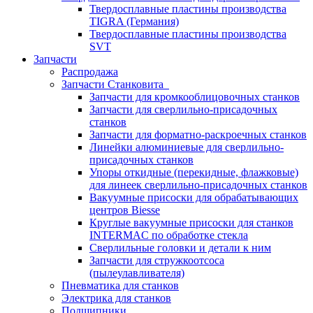
Твердосплавные пластины производства
TIGRA (Германия)
Твердосплавные пластины производства
SVT
Запчасти
Распродажа
Запчасти Станковита
Запчасти для кромкооблицовочных станков
Запчасти для сверлильно-присадочных
станков
Запчасти для форматно-раскроечных станков
Линейки алюминиевые для сверлильно-
присадочных станков
Упоры откидные (перекидные, флажковые)
для линеек сверлильно-присадочных станков
Вакуумные присоски для обрабатывающих
центров Biesse
Круглые вакуумные присоски для станков
INTERMAC по обработке стекла
Сверлильные головки и детали к ним
Запчасти для стружкоотсоса
(пылеулавливателя)
Пневматика для станков
Электрика для станков
Подшипники