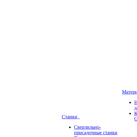
Матер
Н
д
К
Станки
G
Сверлильно-
присадочные станки