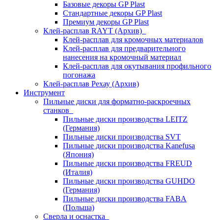
Базовые декоры GP Plast
Стандартные декоры GP Plast
Премиум декоры GP Plast
Клей-расплав RAYT (Архив)
Клей-расплав для кромочных материалов
Клей-расплав для предварительного
нанесения на кромочный материал
Клей-расплав для окутывания профильного
погонажа
Клей-расплав Рехау (Архив)
Инструмент
Пильные диски для форматно-раскроечных
станков
Пильные диски производства LEITZ
(Германия)
Пильные диски производства SVT
Пильные диски производства Kanefusa
(Япония)
Пильные диски производства FREUD
(Италия)
Пильные диски производства GUHDO
(Германия)
Пильные диски производства FABA
(Польша)
Сверла и оснастка