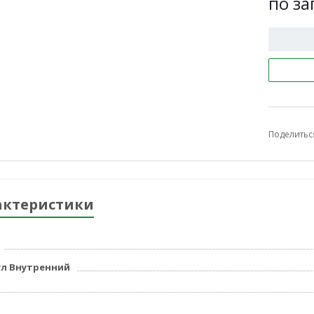
по за
Поделитьс
актеристики
л Внутренний