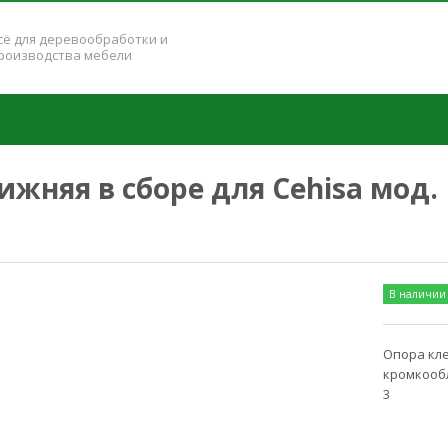
сё для деревообработки и
роизводства мебели
жняя в сборе для Cehisa мод. 
В наличии
Опора кле
кромкообл
3