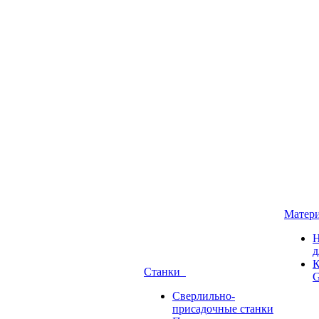
Матер
Н
д
К
Станки
G
Сверлильно-
присадочные станки