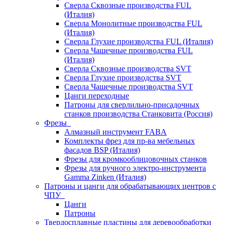
Сверла Сквозные производства FUL
(Италия)
Сверла Монолитные производства FUL
(Италия)
Сверла Глухие производства FUL (Италия)
Сверла Чашечные производства FUL
(Италия)
Сверла Сквозные производства SVT
Сверла Глухие производства SVT
Сверла Чашечные производства SVT
Цанги переходные
Патроны для сверлильно-присадочных
станков производства Станковита (Россия)
Фрезы
Алмазный инструмент FABA
Комплекты фрез для пр-ва мебельных
фасадов BSP (Италия)
Фрезы для кромкооблицовочных станков
Фрезы для ручного электро-инструмента
Gamma Zinken (Италия)
Патроны и цанги для обрабатывающих центров с
ЧПУ
Цанги
Патроны
Твердосплавные пластины для деревообработки