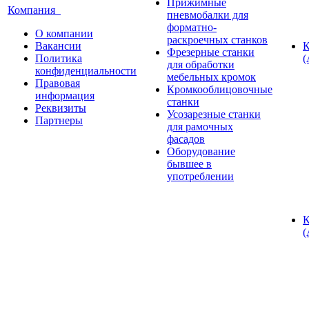
Прижимные
Компания
пневмобалки для
форматно-
О компании
раскроечных станков
Вакансии
К
Фрезерные станки
Политика
(
для обработки
конфиденциальности
мебельных кромок
Правовая
Кромкооблицовочные
информация
станки
Реквизиты
Усозарезные станки
Партнеры
для рамочных
фасадов
Оборудование
бывшее в
употреблении
К
(