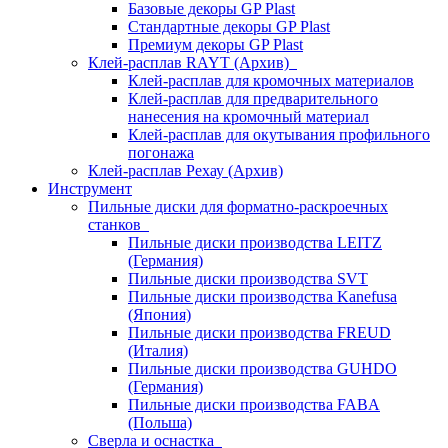
Базовые декоры GP Plast
Стандартные декоры GP Plast
Премиум декоры GP Plast
Клей-расплав RAYT (Архив)
Клей-расплав для кромочных материалов
Клей-расплав для предварительного
нанесения на кромочный материал
Клей-расплав для окутывания профильного
погонажа
Клей-расплав Рехау (Архив)
Инструмент
Пильные диски для форматно-раскроечных
станков
Пильные диски производства LEITZ
(Германия)
Пильные диски производства SVT
Пильные диски производства Kanefusa
(Япония)
Пильные диски производства FREUD
(Италия)
Пильные диски производства GUHDO
(Германия)
Пильные диски производства FABA
(Польша)
Сверла и оснастка