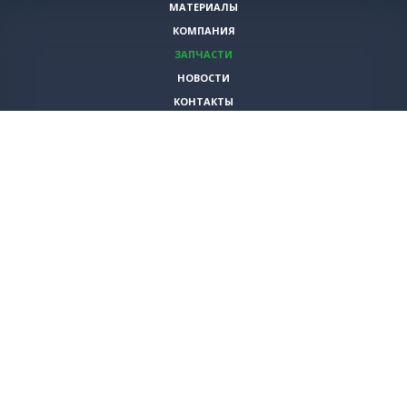
МАТЕРИАЛЫ
КОМПАНИЯ
ЗАПЧАСТИ
НОВОСТИ
КОНТАКТЫ
ИНСТРУМЕНТЫ
СПЕЦИАЛЬНЫЕ ПРЕДЛОЖЕНИЯ
+7 (495)
980-79-60
sales@vita-corp.ru
© 2026 (c) VITA-group (Вита Групп)
Продолжая использовать наш cайт, Вы даете согласие на обработку
(в т.ч. с использованием систем сбора статистики Яндекс.Метрика)
файлов cookie и пользовательских данных. Данная информация
необходима для функционирования сайта и улучшения
взаимодействия с пользователем.
Политика конфиденциальности
Согласен