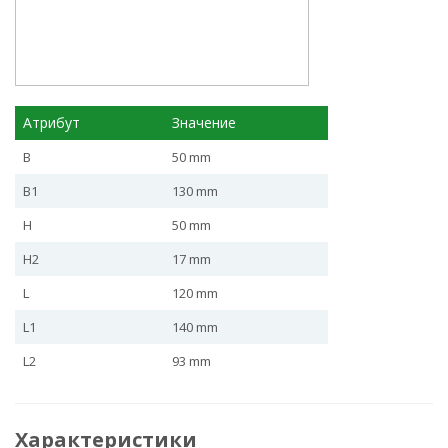
Атрибут
Значение
B
50 mm
B1
130 mm
H
50 mm
H2
17 mm
L
120 mm
L1
140 mm
L2
93 mm
Характеристики