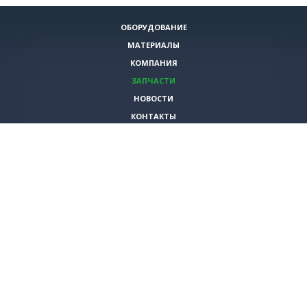
ОБОРУДОВАНИЕ
МАТЕРИАЛЫ
КОМПАНИЯ
ЗАПЧАСТИ
НОВОСТИ
КОНТАКТЫ
ИНСТРУМЕНТЫ
СПЕЦИАЛЬНЫЕ ПРЕДЛОЖЕНИЯ
+7 (495)
980-79-60
sales@vita-corp.ru
© 2026 (c) VITA-group (Вита Групп)
Продолжая использовать наш cайт, Вы даете согласие на обработку
(в т.ч. с использованием систем сбора статистики Яндекс.Метрика)
файлов cookie и пользовательских данных. Данная информация